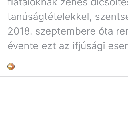
fiataloknak zenés dicsőíté
tanúságtételekkel, szents
2018. szeptembere óta r
évente ezt az ifjúsági ese