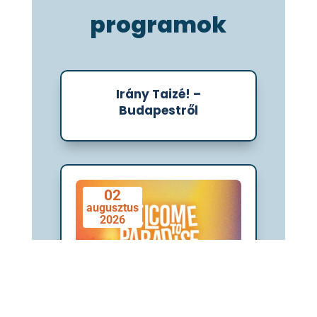
programok
Irány Taizé! –
01
Budapestről
augusztus
2026
02
augusztus
2026