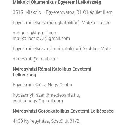
Miskolci Ökumenikus Egyetemi Lelkészség
3515 Miskolc – Egyetemváros, B1-C1 épület II.em.
Egyetemi lelkész (görögkatolikus): Makkai László
molgorog@gmail.com,
makkailaszlo73@gmail.com
Egyetemi lelkész (római katolikus): Skublics Máté
mateskub@gmail.com
Nyíregyházi Római Katolikus
Egyetemi
Lelkészség
Egyetemi lelkész: Nagy Csaba
iroda@nyh-szentimreplebania.hu,
csabadnagy@gmail.com
Nyíregyházi Görögkatolikus
Egyetemi Lelkészség
4400 Nyíregyháza, Sóstói út 31/B.