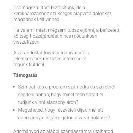
Csomagszállítást biztosítunk, de a
kerékpározáshoz szükséges alapvető dolgokat
magadnak kell vinned.
Ha valami miatt mégsem tudsz eljönni, a befizetett
költség-hozzájárulást nincs módunkban
visszafizetni.
A zarándoklat további tudnivalóiról a
jelentkezőnek részletes információt
fogunk küldeni.
Támogatás
Szimpatikus a program számodra és szeretnél
segíteni abban, hogy minél több fiatalt el
tudjunk vinni alacsony áron?
Megteheted, hogy részvételi díjad mellett
adománnyal is támogatod a zarándoklatot?
Adományod az alábbi számlaszámra utalhatod: