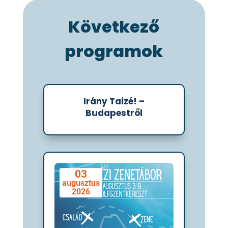
Következő
programok
Irány Taizé! –
01
Budapestről
augusztus
2026
03
augusztus
2026