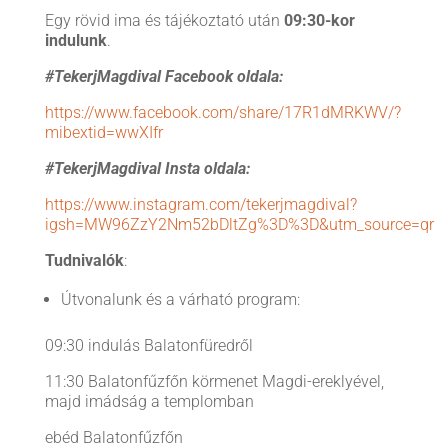
Egy rövid ima és tájékoztató után
0
9:30-kor
indulunk
.
#TekerjMagdival Facebook oldala:
https://www.facebook.com/share/17R1dMRKWV/?
mibextid=wwXIfr
#TekerjMagdival Insta oldala:
https://www.instagram.com/tekerjmagdival?
igsh=MW96ZzY2Nm52bDltZg%3D%3D&utm_source=qr
Tudnivalók
:
Útvonalunk és a várható program:
09:30 indulás Balatonfüredről
11:30 Balatonfűzfőn körmenet Magdi-ereklyével,
majd imádság a templomban
ebéd Balatonfűzfőn