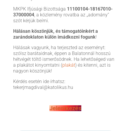
MKPK Ifjúsági Bizottsága
11100104-18167010-
37000004
, a közlemény rovatba az „adomány”
szót kérjük beírni.
Hálásan köszönjük, és támogatóinkért a
zarándoklaton külön imádkozni fogunk
!
Hálásak vagyunk, ha terjeszted az eseményt:
szólsz barátaidnak, éppen a Balatonnál hosszú
hétvégét töltő ismerősödnek. Ha lehetőséged van
a plakátot kinyomtatni (
plakát
) és kitenni, azt is
nagyon köszönjük!
Kérdés esetén ide írhatsz:
tekerjmagdival@katolikus.hu
Jelentkezés