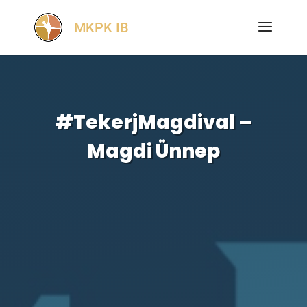
#TekerjMagdival –
Magdi Ünnep