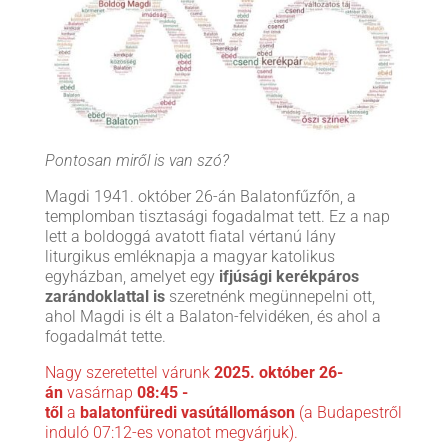
Pontosan miről is van szó?
Magdi 1941. október 26-án Balatonfűzfőn, a
templomban tisztasági fogadalmat tett. Ez a nap
lett a boldoggá avatott fiatal vértanú lány
liturgikus emléknapja a magyar katolikus
egyházban, amelyet egy
ifjúsági kerékpáros
zarándoklattal is
szeretnénk megünnepelni ott,
ahol Magdi is élt a Balaton-felvidéken, és ahol a
fogadalmát tette.
Nagy szeretettel várunk
2025. október 26-
án
vasárnap
08:45 -
től
a
balatonfüredi
vasútállomáson
(a Budapestről
induló 07:12-es vonatot megvárjuk).