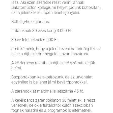
lesz. Aki ezen szeretne részt venni, annak
Balatonfűzfőn kollégiumi helyet tudunk biztosítani,
ezt a jelentkezési lapon lehet igényelni.
Költség-hozzájárulás:
fiataloknak 30 éves korig 3.000 Ft
30 év felettieknek 6.000 Ft
amit kérnénk, hogy a jelentkezési határidőig fizess
is be a díjbekérőn megjelölt számlaszámra
A közlemény rovatba a díjbekérő számát kérjük
beírni.
Csoportokban kerékpározunk, de az útvonalat
egyénileg is be lehet járni bevárópontokkal.
A zarándoklat maximális létszáma 45 fő.
A kerékpáros zarándoklaton 30 felettiek is részt
vehetnek, de ők a fiataloktól külön szekcióban
fognak haladni és a programok is eltérhetnek.