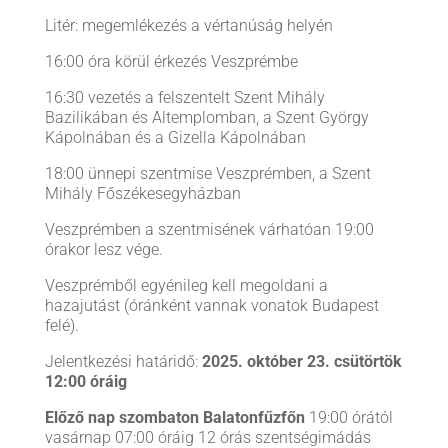
Litér: megemlékezés a vértanúság helyén
16:00 óra körül érkezés Veszprémbe
16:30 vezetés a felszentelt Szent Mihály
Bazilikában és Altemplomban, a Szent György
Kápolnában és a Gizella Kápolnában
18:00 ünnepi szentmise Veszprémben, a Szent
Mihály Főszékesegyházban
Veszprémben a szentmisének várhatóan 19:00
órakor lesz vége.
Veszprémből egyénileg kell megoldani a
hazajutást (óránként vannak vonatok Budapest
felé).
Jelentkezési határidő:
2025.
október 23. csütörtök
12:00 óráig
Előző nap szombaton Balatonfűzfőn
19:00 órától
vasárnap 07:00 óráig 12 órás szentségimádás