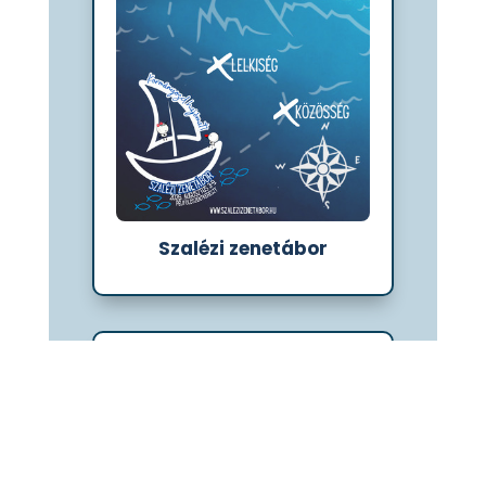
Szalézi zenetábor
05
augusztus
2026