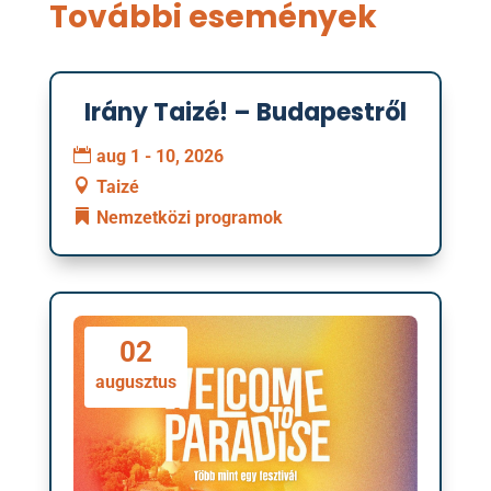
További események
Irány Taizé! – Budapestről
01
aug 1 - 10, 2026
augusztus
Taizé
Nemzetközi programok
02
augusztus