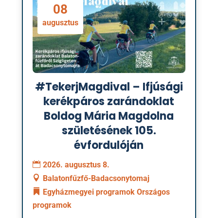
08
augusztus
#TekerjMagdival – Ifjúsági
kerékpáros zarándoklat
Boldog Mária Magdolna
születésének 105.
évfordulóján
2026. augusztus 8.
Balatonfűzfő-Badacsonytomaj
Egyházmegyei programok
Országos
programok