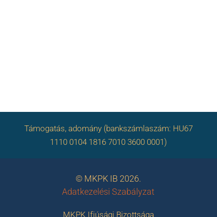
Támogatás, adomány (bankszámlaszám: HU67
1110 0104 1816 7010 3600 0001)
© MKPK IB 2026.
Adatkezelési Szabályzat
MKPK Ifjúsági Bizottsága