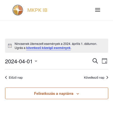
Nincsenek ütemezett események a 2024. április 1. dátumon.
Notice
Ugrás a
következő közelgő események
.
2024-04-01
Esemé
Es
Keresett
Nap
kifejezés
Dátum
né
keres
kiválasztása.
na
Előző nap
Következő nap
és
nézet
Feliratkozás a naptárra
válasz