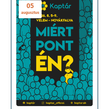
05
augusztus