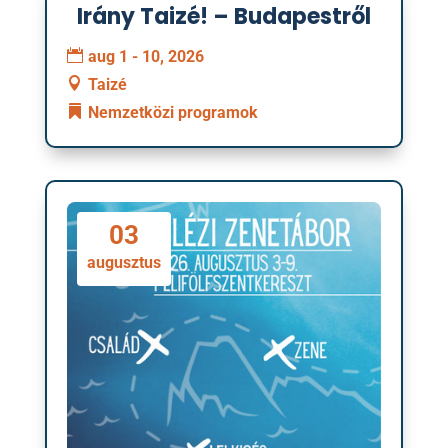
Irány Taizé! – Budapestről
01
aug 1 - 10, 2026
augusztus
Taizé
Nemzetközi programok
03
augusztus