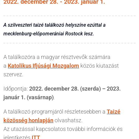
2022. december 28.
- 2023. január 1.
A szilveszteri taizé találkozó helyszíne ezúttal a
mecklenburg-előpomerániai Rostock lesz.
A találkozóra a magyar résztvevők számára
a
Katolikus Ifjúsági Mozgalom
közös kiutazást
szervez.
Időpontja:
2022. december 28. (szerda) – 2023.
január 1. (vasárnap)
.
A találkozó programjáról részletesebben a
Taizé
közösség honlapján
olvashatsz.
Az utazással kapcsolatos további információk és
jelentkezés
ITT
.