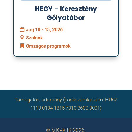
HEGY – Keresztény
Gólyatábor
aug 10 - 15, 2026
Szolnok
Országos programok
Támogatás, adomány (bankszámlaszám: HU67
1110 0104 1816 7010 3600 0001)
© MKPK IB 2026.