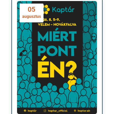
05
augusztus