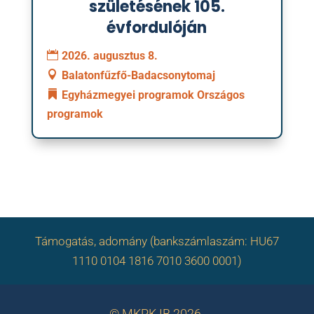
születésének 105.
évfordulóján
2026. augusztus 8.
Balatonfűzfő-Badacsonytomaj
Egyházmegyei programok
Országos
programok
Támogatás, adomány (bankszámlaszám: HU67
1110 0104 1816 7010 3600 0001)
© MKPK IB 2026.