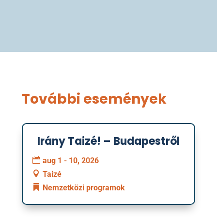
További események
Irány Taizé! – Budapestről
01
aug 1 - 10, 2026
augusztus
Taizé
Nemzetközi programok