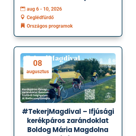
aug 6 - 10, 2026
Ceglédfürdő
Országos programok
08
augusztus
#TekerjMagdival – Ifjúsági
kerékpáros zarándoklat
Boldog Mária Magdolna