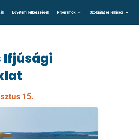
dák
Egyetemi lelkészségek
Programok
Szolgálat és lelkiség
 Ifjúsági
klat
sztus 15.