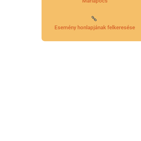
Máriapócs
Esemény honlapjának felkeresése