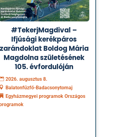
#TekerjMagdival –
Ifjúsági kerékpáros
zarándoklat Boldog Mária
Magdolna születésének
105. évfordulóján
2026. augusztus 8.
Balatonfűzfő-Badacsonytomaj
Egyházmegyei programok
Országos
programok