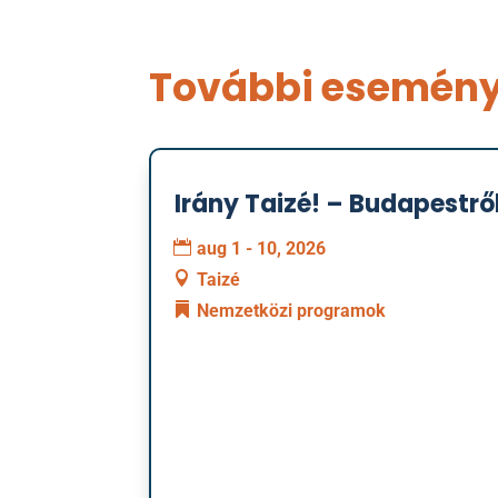
További esemén
Irány Taizé! – Budapestrő
01
augusztus
aug 1 - 10, 2026
Taizé
Nemzetközi programok