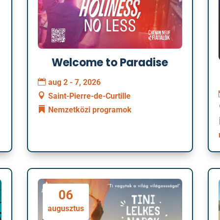
Welcome to Paradise
aug 2 - 7, 2026
Saint-Pierre-de-Curtille
Nemzetközi programok
06
augusztus