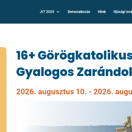
JIT 2025
Bemutatkozás
Hírek
Ifjúsági iro
16+ Görögkatolikus
Gyalogos Zarándo
2026. augusztus 10.
- 2026. augu