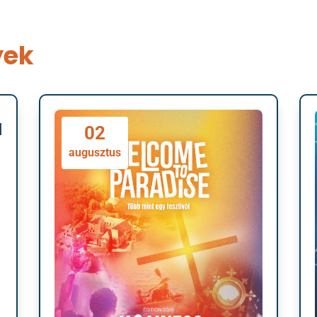
yek
l
02
augusztus