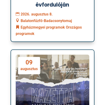
évfordulóján
2026. augusztus 8.
Balatonfűzfő-Badacsonytomaj
Egyházmegyei programok
Országos
programok
09
augusztus