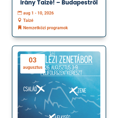
Irány Taizé! – Budapestről
01
aug 1 - 10, 2026
augusztus
Taizé
Nemzetközi programok
03
augusztus