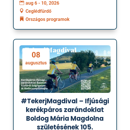
aug 6 - 10, 2026
Ceglédfürdő
Országos programok
08
augusztus
#TekerjMagdival – Ifjúsági
kerékpáros zarándoklat
Boldog Mária Magdolna
születésének 105.