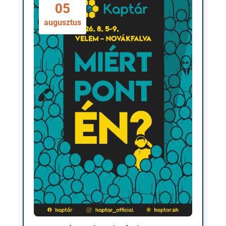
05
augusztus