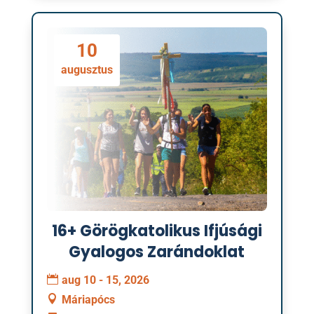
10
augusztus
16+ Görögkatolikus Ifjúsági
Gyalogos Zarándoklat
aug 10 - 15, 2026
Máriapócs