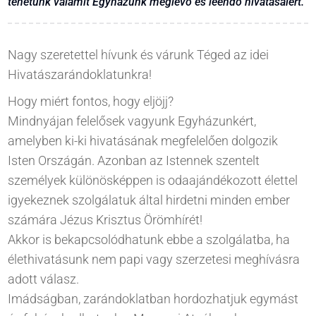
tehetünk valamit Egyházunk meglévő és leendő hivatásaiért.
Nagy szeretettel hívunk és várunk Téged az idei
Hivatászarándoklatunkra!
Hogy miért fontos, hogy eljöjj?
Mindnyájan felelősek vagyunk Egyházunkért,
amelyben ki-ki hivatásának megfelelően dolgozik
Isten Országán. Azonban az Istennek szentelt
személyek különösképpen is odaajándékozott élettel
igyekeznek szolgálatuk által hirdetni minden ember
számára Jézus Krisztus Örömhírét!
Akkor is bekapcsolódhatunk ebbe a szolgálatba, ha
élethivatásunk nem papi vagy szerzetesi meghívásra
adott válasz.
Imádságban, zarándoklatban hordozhatjuk egymást