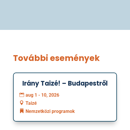
További események
Irány Taizé! – Budapestről
01
aug 1 - 10, 2026
augusztus
Taizé
Nemzetközi programok