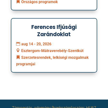
Országos programok
Ferences Ifjúsági
14
Zarándoklat
augusztus
aug 14 - 20, 2026
Esztergom-Mátraverebély-Szentkút
Szerzetesrendek, lelkiségi mozgalmak
programjai
Támogatás, adomány (bankszámlaszám: HU67