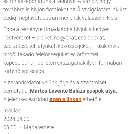
és fohászkodhatunk a Mennyei Atyához, hogy
továbbra is hívjon fiatalokat az Ő szolgálatára, akiket
pedig meghívott bátran merjenek válaszolni Neki.
Ebbe a reményteli imádságba hívjuk a kedves
Testvéreket – piciket, nagyokat, családokat,
szerzeteseket, atyákat, közösségeket – akik érzik
hitből fakadó felelősségüket és örömmel
kapcsolódnak be Isten Országának ilyen formában
történő építésébe.
A zarándoklatot velünk járja és a szentmisét
bemutatja:
Martos Levente Balázs püspök atya.
A jelentkezési űrlap
ezen a linken
érhető el.
Indulás:
2024.04.20.
09:00 – Máriaremete