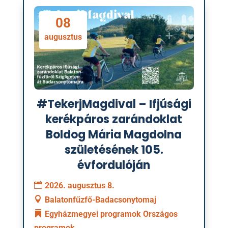
08
augusztus
#TekerjMagdival – Ifjúsági
kerékpáros zarándoklat
Boldog Mária Magdolna
születésének 105.
évfordulóján
2026. augusztus 8.
Balatonfűzfő-Badacsonytomaj
Egyházmegyei programok
Országos
programok