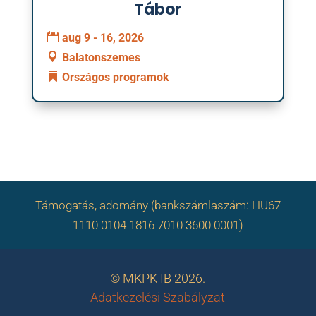
Tábor
aug 9 - 16, 2026
Balatonszemes
Országos programok
Támogatás, adomány (bankszámlaszám: HU67
1110 0104 1816 7010 3600 0001)
© MKPK IB 2026.
Adatkezelési Szabályzat