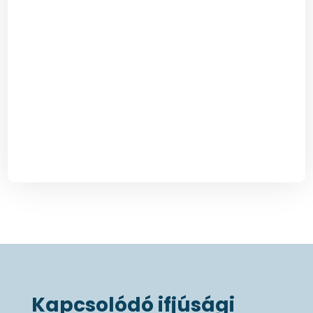
Kapcsolódó ifjúsági