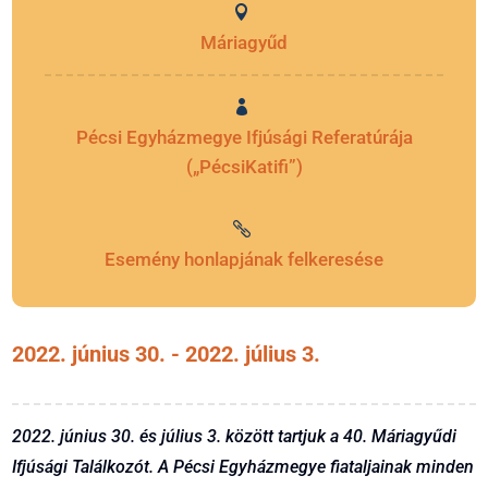
Máriagyűd
Pécsi Egyházmegye Ifjúsági Referatúrája
(„PécsiKatifi”)
Esemény honlapjának felkeresése
2022. június 30.
- 2022. július 3.
2022. június 30. és július 3. között tartjuk a 40. Máriagyűdi
Ifjúsági Találkozót. A Pécsi Egyházmegye fiataljainak minden