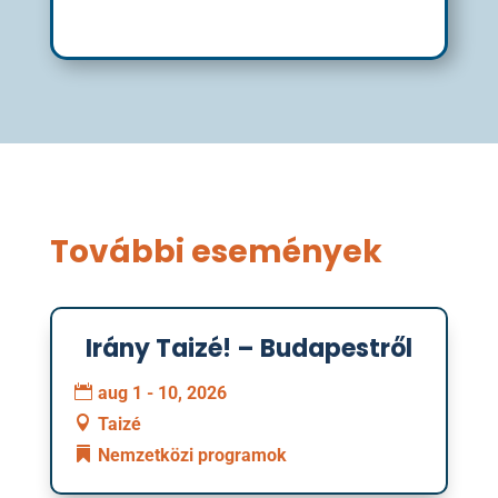
További események
Irány Taizé! – Budapestről
01
aug 1 - 10, 2026
augusztus
Taizé
Nemzetközi programok